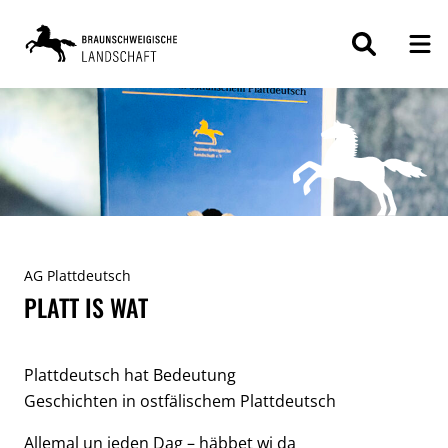
ZUM
INHALT
SPRINGEN
AG Plattdeutsch
PLATT IS WAT
Plattdeutsch hat Bedeutung
Geschichten in ostfälischem Plattdeutsch
Allemal un jeden Dag – häbbet wi da