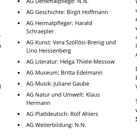
AG Denkmalpflege:
N.N.
AG Geschichte:
Birgit Hoffmann
AG Heimatpfleger:
Harald
Schraepler
r
AG Kunst:
Vera Szöllösi-Brenig und
h
Lino Heissenberg
AG Literatur:
Helga Thiele-Messow
AG Museum:
Britta Edelmann
AG Musik:
Juliane Gaube
d
AG Natur und Umwelt:
Klaus
Hermann
AG Plattdeutsch:
Rolf Ahlers
AG Weiterbildung:
N.N.