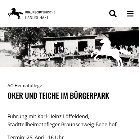
ZUM
INHALT
SPRINGEN
AG Heimatpflege
OKER UND TEICHE IM BÜRGERPARK
Führung mit Karl-Heinz Löffeldend,
Stadtteilheimatpfleger Braunschweig-Bebelhof
Termin: 26. April, 16 Uhr