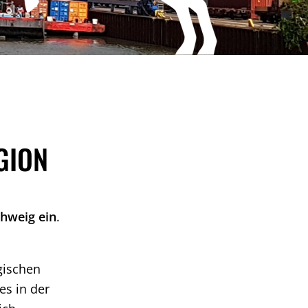
GION
hweig ein
.
gischen
es in der