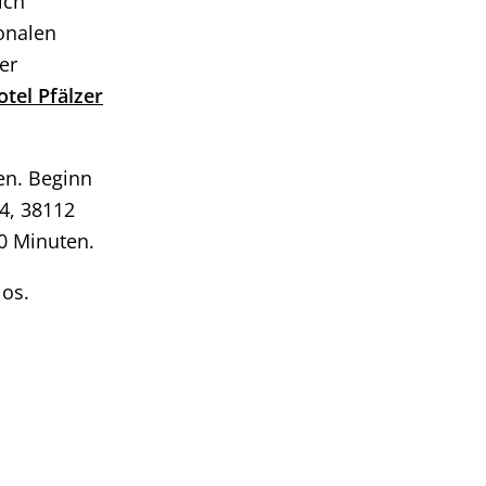
ich
onalen
er
otel Pfälzer
en. Beginn
4, 38112
0 Minuten.
los.