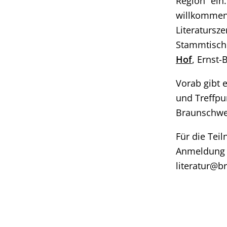
Region“ ein.
willkommen,
Literatursz
Stammtisch 
Hof
, Ernst
Vorab gibt 
und Treffpu
Braunschwei
Für die Tei
Anmeldung 
literatur@b