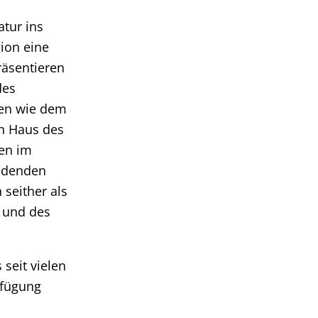
atur ins
ion eine
räsentieren
des
ten wie dem
n Haus des
ren im
indenden
 seither als
 und des
s seit vielen
rfügung