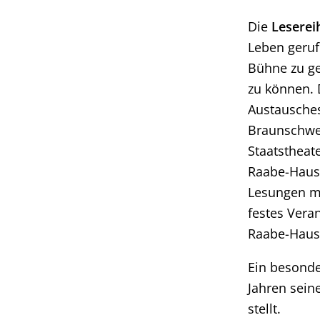
Die
Leserei
Leben geruf
Bühne zu ge
zu können. 
Austausches
Braunschwe
Staatstheate
Raabe-Haus:
Lesungen mi
festes Vera
Raabe-Hause
Ein besonde
Jahren sein
stellt.