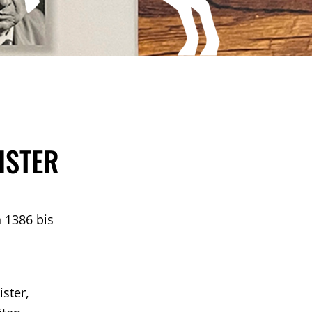
ISTER
 1386 bis
ster,