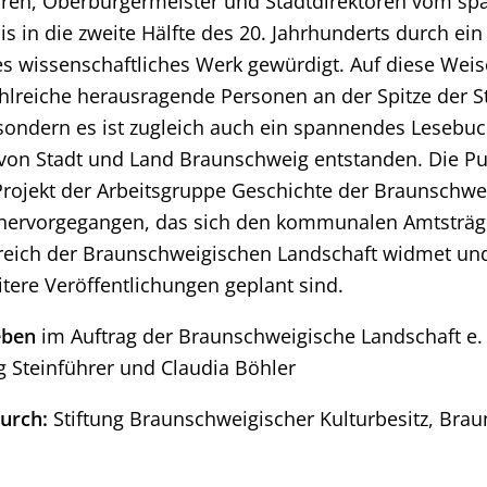
oren, Oberbürgermeister und Stadtdirektoren vom sp
bis in die zweite Hälfte des 20. Jahrhunderts durch ein
 wissenschaftliches Werk gewürdigt. Auf diese Wei
ahlreiche herausragende Personen an der Spitze der S
, sondern es ist zugleich auch ein spannendes Lesebuc
von Stadt und Land Braunschweig entstanden. Die Pub
rojekt der Arbeitsgruppe Geschichte der Braunschwe
 hervorgegangen, das sich den kommunalen Amtsträg
eich der Braunschweigischen Landschaft widmet und
ere Veröffentlichungen geplant sind.
eben
im Auftrag der Braunschweigische Landschaft e. 
 Steinführer und Claudia Böhler
urch:
Stiftung Braunschweigischer Kulturbesitz, Bra