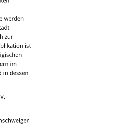
äten
se werden
tadt
h zur
likation ist
igischen
ern im
 in dessen
V.
unschweiger