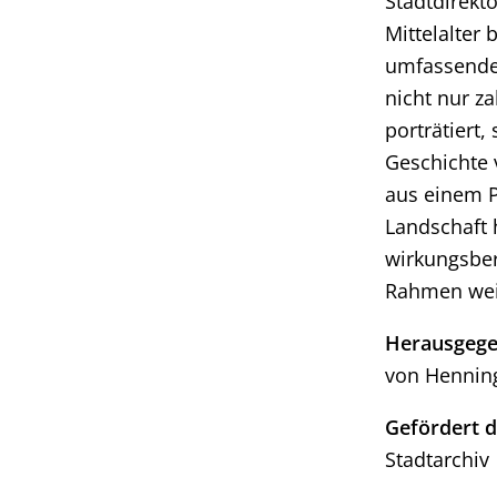
Stadtdirekt
Mittelalter 
umfassendes
nicht nur z
porträtiert
Geschichte 
aus einem P
Landschaft
wirkungsber
Rahmen weit
Herausgeg
von Henning
Gefördert d
Stadtarchiv